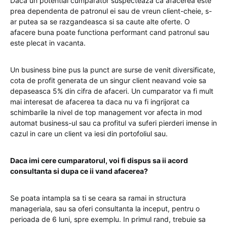
Daca un potential cumparator suspecteaza ca afacerea este
prea dependenta de patronul ei sau de vreun client-cheie, s-
ar putea sa se razgandeasca si sa caute alte oferte. O
afacere buna poate functiona performant cand patronul sau
este plecat in vacanta.
Un business bine pus la punct are surse de venit diversificate,
cota de profit generata de un singur client neavand voie sa
depaseasca 5% din cifra de afaceri. Un cumparator va fi mult
mai interesat de afacerea ta daca nu va fi ingrijorat ca
schimbarile la nivel de top management vor afecta in mod
automat business-ul sau ca profitul va suferi pierderi imense in
cazul in care un client va iesi din portofoliul sau.
Daca imi cere cumparatorul, voi fi dispus sa ii acord
consultanta si dupa ce ii vand afacerea?
Se poata intampla sa ti se ceara sa ramai in structura
manageriala, sau sa oferi consultanta la inceput, pentru o
perioada de 6 luni, spre exemplu. In primul rand, trebuie sa