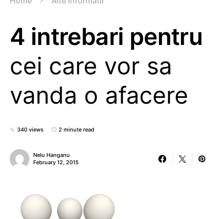
Home
Alte Informatii
4 intrebari pentru
cei care vor sa
vanda o afacere
340 views
2 minute read
Nelu Hanganu
February 12, 2015