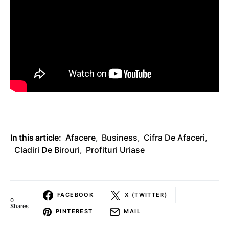
In this article:
Afacere
,
Business
,
Cifra De Afaceri
,
Cladiri De Birouri
,
Profituri Uriase
FACEBOOK
X (TWITTER)
0
Shares
PINTEREST
MAIL