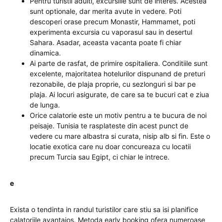
Pentru turistii adulti, excursiile sunt de interes. Acestea
sunt optionale, dar merita avute in vedere. Poti
descoperi orase precum Monastir, Hammamet, poti
experimenta excursia cu vaporasul sau in desertul
Sahara. Asadar, aceasta vacanta poate fi chiar
dinamica.
Ai parte de rasfat, de primire ospitaliera. Conditiile sunt
excelente, majoritatea hotelurilor dispunand de preturi
rezonabile, de plaja proprie, cu sezlonguri si bar pe
plaja. Ai locuri asigurate, de care sa te bucuri cat e ziua
de lunga.
Orice calatorie este un motiv pentru a te bucura de noi
peisaje. Tunisia te rasplateste din acest punct de
vedere cu mare albastra si curata, nisip alb si fin. Este o
locatie exotica care nu doar concureaza cu locatii
precum Turcia sau Egipt, ci chiar le intrece.
e
Exista o tendinta in randul turistilor care stiu sa isi planifice
calatoriile avantajos. Metoda early booking ofera numeroase