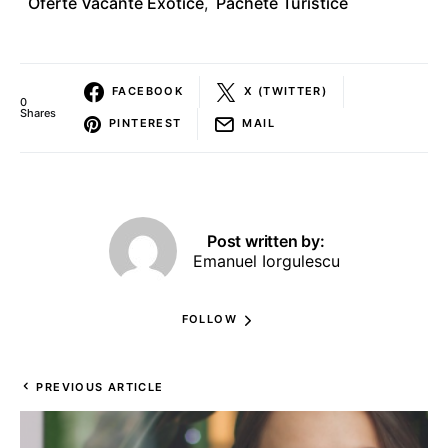
Oferte Vacante Exotice
,
Pachete Turistice
FACEBOOK
X (TWITTER)
0
Shares
PINTEREST
MAIL
Post written by:
Emanuel Iorgulescu
FOLLOW
PREVIOUS ARTICLE