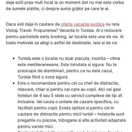
deja eziti prea mult incat la un moment dat nu mai este vorba
de sumele platite, ci despre suma grijilor pe care le ai.
Daca esti deja in cautare de
oferte vacante exotice
nu rata
Viotop Travel. Propunerea? Vacanta in Tunisia. Ai o reducere
pentru pachetele early booking, iar locatia este una de vis. Ai
toate motivele sa alegi o astfel de destinatie. Iata si de ce:
Tunisia este o locatie nu doar placuta, insorita – clima
este mediteraneeana. Este totodata si sigura. Nu te
preocupa de atentionari, pentru ca nu este cazul,
Tunisia fiind o zona sigura.
Este o recomandare pentru cei cu chef de distractie,
relaxare, chiar si pentru cei care au copii. Aici vei gasi
hoteluri de 4 sau 5 stele cu servicii complexe de tip all
inclusive. Vei cauta o unitate de cazare specifica, cu
facilitati pentru copii. Exista optiuni si pentru cei in
cautare de distractie pentru micii turisti – hotelurile sunt
pregatite cu piscine, tobogane si alte activitati adaptate
pentru varste mici.