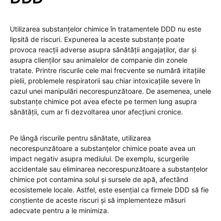
Utilizarea substanțelor chimice în tratamentele DDD nu este
lipsită de riscuri. Expunerea la aceste substanțe poate
provoca reacții adverse asupra sănătății angajaților, dar și
asupra clienților sau animalelor de companie din zonele
tratate. Printre riscurile cele mai frecvente se numără iritațiile
pielii, problemele respiratorii sau chiar intoxicațiile severe în
cazul unei manipulări necorespunzătoare. De asemenea, unele
substanțe chimice pot avea efecte pe termen lung asupra
sănătății, cum ar fi dezvoltarea unor afecțiuni cronice.
Pe lângă riscurile pentru sănătate, utilizarea
necorespunzătoare a substanțelor chimice poate avea un
impact negativ asupra mediului. De exemplu, scurgerile
accidentale sau eliminarea necorespunzătoare a substanțelor
chimice pot contamina solul și sursele de apă, afectând
ecosistemele locale. Astfel, este esențial ca firmele DDD să fie
conștiente de aceste riscuri și să implementeze măsuri
adecvate pentru a le minimiza.