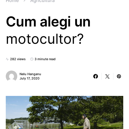
Home
Agricultura
Cum alegi un
motocultor?
282 views
3 minute read
Nelu Hanganu
July 17, 2020