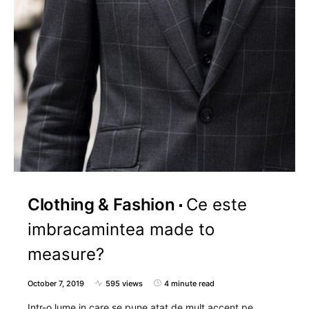
Clothing & Fashion
Ce este
imbracamintea made to
measure?
October 7, 2019
595 views
4 minute read
Intr-o lume in care se pune atat de mult accent pe