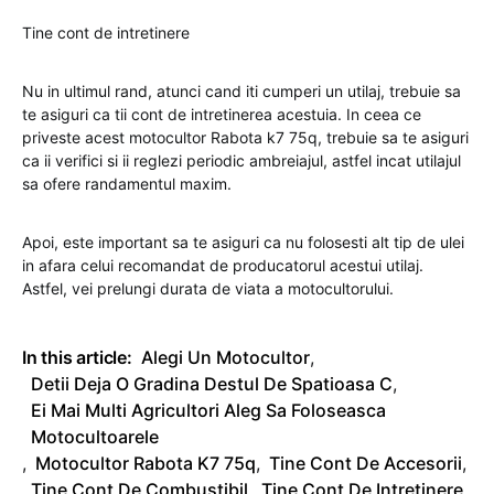
Tine cont de intretinere
Nu in ultimul rand, atunci cand iti cumperi un utilaj, trebuie sa
te asiguri ca tii cont de intretinerea acestuia. In ceea ce
priveste acest motocultor Rabota k7 75q, trebuie sa te asiguri
ca ii verifici si ii reglezi periodic ambreiajul, astfel incat utilajul
sa ofere randamentul maxim.
Apoi, este important sa te asiguri ca nu folosesti alt tip de ulei
in afara celui recomandat de producatorul acestui utilaj.
Astfel, vei prelungi durata de viata a motocultorului.
In this article:
Alegi Un Motocultor
,
Detii Deja O Gradina Destul De Spatioasa C
,
Ei Mai Multi Agricultori Aleg Sa Foloseasca
Motocultoarele
,
Motocultor Rabota K7 75q
,
Tine Cont De Accesorii
,
Tine Cont De Combustibil
,
Tine Cont De Intretinere