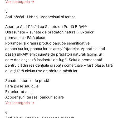
Vezi categoria →
5
Anti-păsări · Urban · Acoperișuri și terase
Aparate Anti-Păsări cu Sunete de Pradă BIRAI®
Ultrasunete + sunete de prădători naturali · Exterior
permanent · Fără plase
Porumbeii și graurii produc pagube semnificative
acoperișurilor, panourilor solare și fațadelor. Aparatele anti-
păsări BIRAI® emit sunete de prădători naturali (șoimi, ulii)
care declanșează instinctul de fugă. Soluție permanentă
pentru clădiri rezidențiale și spații comerciale – fără plase, fără
cuie și fără niciun risc de rănire a păsărilor.
Sunete naturale de pradă
Fără plase sau cuie
Exterior tot anul
Acoperișuri, terase, panouri solare
Vezi categoria →
6
Anti-pisici · Grădină · Senzor de mișcare