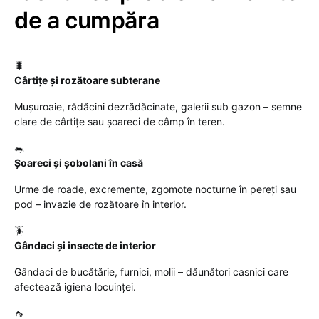
de a cumpăra
🐛
Cârtițe și rozătoare subterane
Mușuroaie, rădăcini dezrădăcinate, galerii sub gazon – semne
clare de cârtițe sau șoareci de câmp în teren.
🐀
Șoareci și șobolani în casă
Urme de roade, excremente, zgomote nocturne în pereți sau
pod – invazie de rozătoare în interior.
🪳
Gândaci și insecte de interior
Gândaci de bucătărie, furnici, molii – dăunători casnici care
afectează igiena locuinței.
🦟