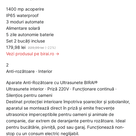
1400 mp acoperire
IP65 waterproof
3 moduri automate
Alimentare solară
5 zile autonomie baterie
Set 2 bucăți incluse
179,98 lei
229,99 lei
(-22%)
Vezi produsul pe birai.ro →
2
Anti-rozătoare · Interior
Aparate Anti-Rozătoare cu Ultrasunete BIRAI®
Ultrasunete interior · Priză 220V · Funcționare continuă ·
Silențios pentru oameni
Destinat protecției interioare împotriva șoarecilor și șobolanilor,
aparatul se montează direct în priză și emite frecvențe
ultrasonice imperceptibile pentru oameni și animale de
companie, dar extrem de deranjante pentru rozătoare. Ideal
pentru bucătărie, pivniță, pod sau garaj. Funcționează non-
stop cu un consum electric neglijabil.