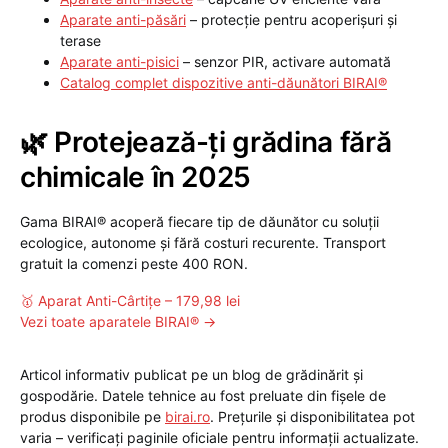
Aparate anti-păsări
– protecție pentru acoperișuri și
terase
Aparate anti-pisici
– senzor PIR, activare automată
Catalog complet dispozitive anti-dăunători BIRAI®
🌿 Protejează-ți grădina fără
chimicale în 2025
Gama BIRAI® acoperă fiecare tip de dăunător cu soluții
ecologice, autonome și fără costuri recurente. Transport
gratuit la comenzi peste 400 RON.
🥇 Aparat Anti-Cârtițe – 179,98 lei
Vezi toate aparatele BIRAI® →
Articol informativ publicat pe un blog de grădinărit și
gospodărie. Datele tehnice au fost preluate din fișele de
produs disponibile pe
birai.ro
. Prețurile și disponibilitatea pot
varia – verificați paginile oficiale pentru informații actualizate.