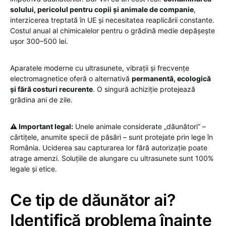
solului, pericolul pentru copii și animale de companie
,
interzicerea treptată în UE și necesitatea reaplicării constante.
Costul anual al chimicalelor pentru o grădină medie depășește
ușor 300–500 lei.
Aparatele moderne cu ultrasunete, vibrații și frecvențe
electromagnetice oferă o alternativă
permanentă, ecologică
și fără costuri recurente
. O singură achiziție protejează
grădina ani de zile.
⚠️ Important legal:
Unele animale considerate „dăunători” –
cârtițele, anumite specii de păsări – sunt protejate prin lege în
România. Uciderea sau capturarea lor fără autorizație poate
atrage amenzi. Soluțiile de alungare cu ultrasunete sunt 100%
legale și etice.
Ce tip de dăunător ai?
Identifică problema înainte