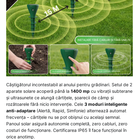
Câștigătorul incontestabil al anului pentru grădinari. Setul de 2
aparate solare acoperă până la
1400 mp
cu vibrații subterane
și ultrasunete ce alungă cârtițele, șoarecii de câmp și
rozătoarele fără nicio intervenție. Cele
3 moduri inteligente
anti-adaptare
(Alertă, Rapid, Simfonie) alternează automat
frecvența – cârtițele nu se pot obișnui cu același semnal.
Panoul solar asigură autonomie completă, zero cabluri, zero
costuri de funcționare. Certificarea IP65 îl face funcțional în
orice anotimp.