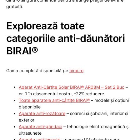
gratuită.
Explorează toate
categoriile anti-dăunători
BIRAI®
Gama completă disponibilă pe
birai.ro
:
Aparat Anti-Cârtițe Solar BIRAI® AR08M – Set 2 Buc
–
nr. 1 în clasamentul nostru, -22% reducere
Toate aparatele anti-cârtițe BIRAI®
– modele și opțiuni
disponibile
Aparate anti-rozătoare
– șoareci și șobolani, interior și
exterior
Aparate anti-gândaci
– tehnologie electromagnetică și
ultrasunete
Aparate anti-insecte
– capcane UV eficiente vara