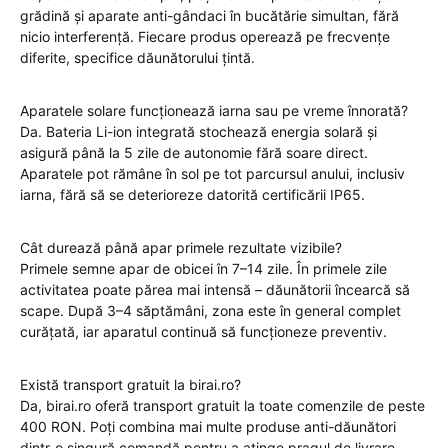
grădină și aparate anti-gândaci în bucătărie simultan, fără
nicio interferență. Fiecare produs operează pe frecvențe
diferite, specifice dăunătorului țintă.
Aparatele solare funcționează iarna sau pe vreme înnorată?
Da. Bateria Li-ion integrată stochează energia solară și
asigură până la 5 zile de autonomie fără soare direct.
Aparatele pot rămâne în sol pe tot parcursul anului, inclusiv
iarna, fără să se deterioreze datorită certificării IP65.
Cât durează până apar primele rezultate vizibile?
Primele semne apar de obicei în 7–14 zile. În primele zile
activitatea poate părea mai intensă – dăunătorii încearcă să
scape. După 3–4 săptămâni, zona este în general complet
curățată, iar aparatul continuă să funcționeze preventiv.
Există transport gratuit la birai.ro?
Da, birai.ro oferă transport gratuit la toate comenzile de peste
400 RON. Poți combina mai multe produse anti-dăunători
dintr-o singură comandă pentru a atinge pragul de livrare