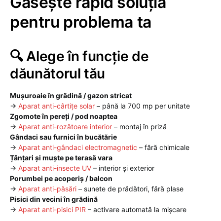
Găsește rapid soluția
pentru problema ta
🔍 Alege în funcție de
dăunătorul tău
Mușuroaie în grădină / gazon stricat
→
Aparat anti-cârtițe solar
– până la 700 mp per unitate
Zgomote în pereți / pod noaptea
→
Aparat anti-rozătoare interior
– montaj în priză
Gândaci sau furnici în bucătărie
→
Aparat anti-gândaci electromagnetic
– fără chimicale
Țânțari și muște pe terasă vara
→
Aparat anti-insecte UV
– interior și exterior
Porumbei pe acoperiș / balcon
→
Aparat anti-păsări
– sunete de prădători, fără plase
Pisici din vecini în grădină
→
Aparat anti-pisici PIR
– activare automată la mișcare