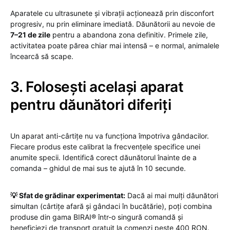
Aparatele cu ultrasunete și vibrații acționează prin disconfort
progresiv, nu prin eliminare imediată. Dăunătorii au nevoie de
7–21 de zile
pentru a abandona zona definitiv. Primele zile,
activitatea poate părea chiar mai intensă – e normal, animalele
încearcă să scape.
3. Folosești același aparat
pentru dăunători diferiți
Un aparat anti-cârtițe nu va funcționa împotriva gândacilor.
Fiecare produs este calibrat la frecvențele specifice unei
anumite specii. Identifică corect dăunătorul înainte de a
comanda – ghidul de mai sus te ajută în 10 secunde.
💡 Sfat de grădinar experimentat:
Dacă ai mai mulți dăunători
simultan (cârtițe afară și gândaci în bucătărie), poți combina
produse din gama BIRAI® într-o singură comandă și
beneficiezi de transport gratuit la comenzi peste 400 RON.