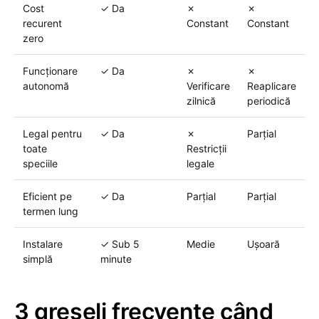
Cost
✓ Da
✗
✗
recurent
Constant
Constant
zero
Funcționare
✓ Da
✗
✗
autonomă
Verificare
Reaplicare
zilnică
periodică
Legal pentru
✓ Da
✗
Parțial
toate
Restricții
speciile
legale
Eficient pe
✓ Da
Parțial
Parțial
termen lung
Instalare
✓ Sub 5
Medie
Ușoară
simplă
minute
3 greșeli frecvente când