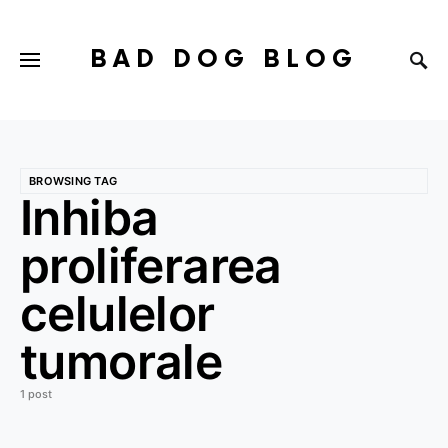
BAD DOG BLOG
BROWSING TAG
Inhiba
proliferarea
celulelor
tumorale
1 post