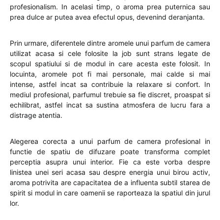
profesionalism. In acelasi timp, o aroma prea puternica sau
prea dulce ar putea avea efectul opus, devenind deranjanta.
Prin urmare, diferentele dintre aromele unui parfum de camera
utilizat acasa si cele folosite la job sunt strans legate de
scopul spatiului si de modul in care acesta este folosit. In
locuinta, aromele pot fi mai personale, mai calde si mai
intense, astfel incat sa contribuie la relaxare si confort. In
mediul profesional, parfumul trebuie sa fie discret, proaspat si
echilibrat, astfel incat sa sustina atmosfera de lucru fara a
distrage atentia.
Alegerea corecta a unui parfum de camera profesional in
functie de spatiu de difuzare poate transforma complet
perceptia asupra unui interior. Fie ca este vorba despre
linistea unei seri acasa sau despre energia unui birou activ,
aroma potrivita are capacitatea de a influenta subtil starea de
spirit si modul in care oamenii se raporteaza la spatiul din jurul
lor.