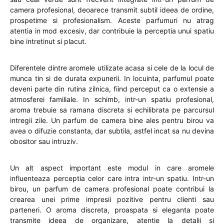
camera profesional, deoarece transmit subtil ideea de ordine,
prospetime si profesionalism. Aceste parfumuri nu atrag
atentia in mod excesiv, dar contribuie la perceptia unui spatiu
bine intretinut si placut.
Diferentele dintre aromele utilizate acasa si cele de la locul de
munca tin si de durata expunerii. In locuinta, parfumul poate
deveni parte din rutina zilnica, fiind perceput ca o extensie a
atmosferei familiale. In schimb, intr-un spatiu profesional,
aroma trebuie sa ramana discreta si echilibrata pe parcursul
intregii zile. Un parfum de camera bine ales pentru birou va
avea o difuzie constanta, dar subtila, astfel incat sa nu devina
obositor sau intruziv.
Un alt aspect important este modul in care aromele
influenteaza perceptia celor care intra intr-un spatiu. Intr-un
birou, un parfum de camera profesional poate contribui la
crearea unei prime impresii pozitive pentru clienti sau
parteneri. O aroma discreta, proaspata si eleganta poate
transmite ideea de organizare, atentie la detalii si