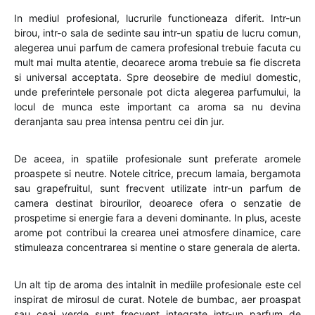
In mediul profesional, lucrurile functioneaza diferit. Intr-un
birou, intr-o sala de sedinte sau intr-un spatiu de lucru comun,
alegerea unui parfum de camera profesional trebuie facuta cu
mult mai multa atentie, deoarece aroma trebuie sa fie discreta
si universal acceptata. Spre deosebire de mediul domestic,
unde preferintele personale pot dicta alegerea parfumului, la
locul de munca este important ca aroma sa nu devina
deranjanta sau prea intensa pentru cei din jur.
De aceea, in spatiile profesionale sunt preferate aromele
proaspete si neutre. Notele citrice, precum lamaia, bergamota
sau grapefruitul, sunt frecvent utilizate intr-un parfum de
camera destinat birourilor, deoarece ofera o senzatie de
prospetime si energie fara a deveni dominante. In plus, aceste
arome pot contribui la crearea unei atmosfere dinamice, care
stimuleaza concentrarea si mentine o stare generala de alerta.
Un alt tip de aroma des intalnit in mediile profesionale este cel
inspirat de mirosul de curat. Notele de bumbac, aer proaspat
sau ceai verde sunt frecvent integrate intr-un parfum de