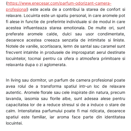
(
https://www.enecesar.com/parfum-odorizant-camera-
profesional
) este acela de a contribui la starea de confort si
relaxare. Locuinta este un spatiu personal, in care aromele pot
fi alese in functie de preferinte individuale si de modul in care
acestea influenteaza starea emotionala. De multe ori, sunt
preferate aromele calde, dulci sau usor condimentate,
deoarece acestea creeaza senzatia de intimitate si liniste.
Notele de vanilie, scortisoara, lemn de santal sau caramel sunt
frecvent intalnite in produsele de improspatat aerul destinate
locuintelor, tocmai pentru ca ofera o atmosfera primitoare si
relaxanta dupa o zi aglomerata.
In living sau dormitor, un parfum de camera profesional poate
avea rolul de a transforma spatiul intr-un loc de relaxare
autentic. Aromele florale sau cele inspirate din natura, precum
lavanda, iasomia sau florile albe, sunt adesea alese pentru
capacitatea lor de a reduce stresul si de a induce o stare de
calm. Intensitatea parfumului poate fi mai ridicata, deoarece
spatiul este familiar, iar aroma face parte din identitatea
locuintei.