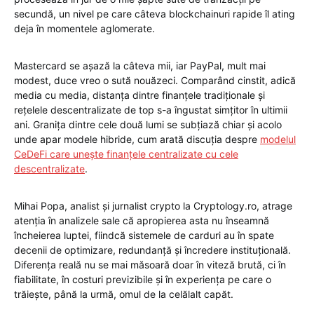
secundă, un nivel pe care câteva blockchainuri rapide îl ating
deja în momentele aglomerate.
Mastercard se așază la câteva mii, iar PayPal, mult mai
modest, duce vreo o sută nouăzeci. Comparând cinstit, adică
media cu media, distanța dintre finanțele tradiționale și
rețelele descentralizate de top s-a îngustat simțitor în ultimii
ani. Granița dintre cele două lumi se subțiază chiar și acolo
unde apar modele hibride, cum arată discuția despre
modelul
CeDeFi care unește finanțele centralizate cu cele
descentralizate
.
Mihai Popa, analist și jurnalist crypto la Cryptology.ro, atrage
atenția în analizele sale că apropierea asta nu înseamnă
încheierea luptei, fiindcă sistemele de carduri au în spate
decenii de optimizare, redundanță și încredere instituțională.
Diferența reală nu se mai măsoară doar în viteză brută, ci în
fiabilitate, în costuri previzibile și în experiența pe care o
trăiește, până la urmă, omul de la celălalt capăt.