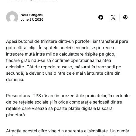
Nelu Hanganu
June 27, 2026
Apeși butonul de trimitere dintr-un portofel, iar transferul pare
gata cât ai clipi. În spatele acelei secunde se petrece o
întrecere mută între mii de calculatoare risipite pe glob,
fiecare grăbindu-se să confirme operațiunea înaintea
celorlalte. Cât de repede reușesc, măsurat în tranzacții pe
secundă, a devenit una dintre cele mai vânturate cifre din
domeniu.
Prescurtarea TPS răsare în prezentările proiectelor, în certurile
de pe rețelele sociale și în orice comparație serioasă dintre
rețelele care visează să poarte plățile digitale la scară
planetară.
Atracția acestei cifre vine din aparenta ei simplitate. Un număr