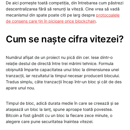
De aici pornește toată competiția, din întrebarea cum păstrezi
descentralizarea fără să renunți la viteză. Cine vrea să vadă
mecanismul din spate poate citi pe larg despre
protocoalele
de consens care țin în picioare orice blockchain
.
Cum se naște cifra vitezei?
Numărul afișat de un proiect nu pică din cer. Iese dintr-o
relație destul de directă între trei mărimi tehnice. Formula
obișnuită împarte capacitatea unui bloc la dimensiunea unei
tranzacții, iar rezultatul la timpul necesar producerii blocului.
Tradus simplu, câte tranzacții încap într-un bloc și cât de des
apare unul nou.
Timpul de bloc, adică durata medie în care se creează și se
atașează un bloc la lanț, spune aproape toată povestea.
Bitcoin a fost gândit cu un bloc la fiecare zece minute, o
alegere care pune securitatea înaintea vitezei.