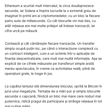
Ethereum a scurtat mult intervalul, la circa douăsprezece
secunde, iar Solana a împins lucrurile la o extremă greu de
imaginat în primii ani ai criptomonedelor, cu un bloc la fiecare
patru sute de milisecunde. Cu cât blocurile vin mai des, cu
atât rețeaua are mai multe prilejuri să îndese tranzacții, iar
cifra urcă pe măsură.
Contează și cât cântărește fiecare tranzacție. Un transfer
simplu ocupă puțin loc, pe când o interacțiune complexă cu
un contract inteligent, cum e un schimb într-o aplicație de
finanțe descentralizate, cere mult mai multă informație. Așa se
explică de ce cifrele măsurate pe transferuri simple arată
mereu spectaculos, în vreme ce activitatea reală, plină de
operațiuni grele, le trage în jos.
La capătul lanțului stă dimensiunea blocului, oprită la Bitcoin în
jurul unui megabyte. Tentația de a mări pur și simplu blocurile
ascunde o capcană, fiindcă un bloc mai mare cere noduri mai
puternice, ridică pragul de participare și strânge rețeaua în tot
mai puține mâini.