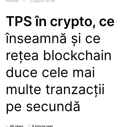
Home
Crypto si AI
TPS în crypto, ce
înseamnă și ce
rețea blockchain
duce cele mai
multe tranzacții
pe secundă
69 views
9 minute read