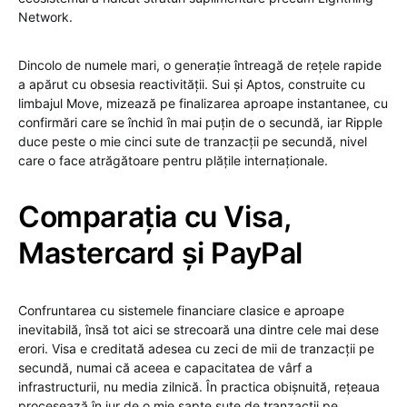
Network.
Dincolo de numele mari, o generație întreagă de rețele rapide
a apărut cu obsesia reactivității. Sui și Aptos, construite cu
limbajul Move, mizează pe finalizarea aproape instantanee, cu
confirmări care se închid în mai puțin de o secundă, iar Ripple
duce peste o mie cinci sute de tranzacții pe secundă, nivel
care o face atrăgătoare pentru plățile internaționale.
Comparația cu Visa,
Mastercard și PayPal
Confruntarea cu sistemele financiare clasice e aproape
inevitabilă, însă tot aici se strecoară una dintre cele mai dese
erori. Visa e creditată adesea cu zeci de mii de tranzacții pe
secundă, numai că aceea e capacitatea de vârf a
infrastructurii, nu media zilnică. În practica obișnuită, rețeaua
procesează în jur de o mie șapte sute de tranzacții pe