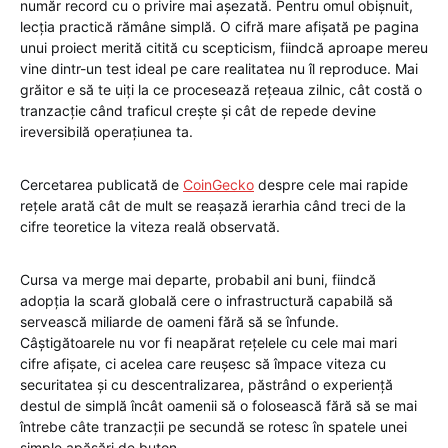
număr record cu o privire mai așezată. Pentru omul obișnuit,
lecția practică rămâne simplă. O cifră mare afișată pe pagina
unui proiect merită citită cu scepticism, fiindcă aproape mereu
vine dintr-un test ideal pe care realitatea nu îl reproduce. Mai
grăitor e să te uiți la ce procesează rețeaua zilnic, cât costă o
tranzacție când traficul crește și cât de repede devine
ireversibilă operațiunea ta.
Cercetarea publicată de
CoinGecko
despre cele mai rapide
rețele arată cât de mult se reașază ierarhia când treci de la
cifre teoretice la viteza reală observată.
Cursa va merge mai departe, probabil ani buni, fiindcă
adopția la scară globală cere o infrastructură capabilă să
servească miliarde de oameni fără să se înfunde.
Câștigătoarele nu vor fi neapărat rețelele cu cele mai mari
cifre afișate, ci acelea care reușesc să împace viteza cu
securitatea și cu descentralizarea, păstrând o experiență
destul de simplă încât oamenii să o folosească fără să se mai
întrebe câte tranzacții pe secundă se rotesc în spatele unei
simple apăsări de buton.