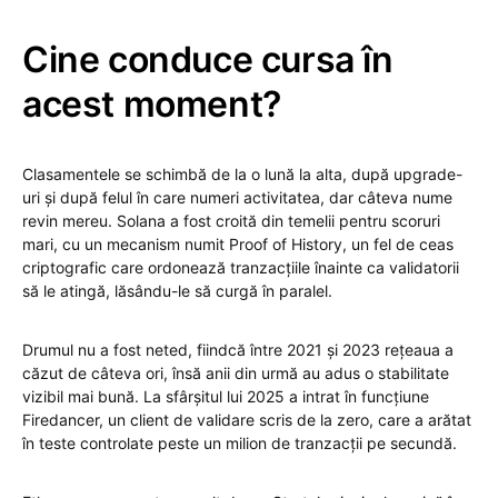
Cine conduce cursa în
acest moment?
Clasamentele se schimbă de la o lună la alta, după upgrade-
uri și după felul în care numeri activitatea, dar câteva nume
revin mereu. Solana a fost croită din temelii pentru scoruri
mari, cu un mecanism numit Proof of History, un fel de ceas
criptografic care ordonează tranzacțiile înainte ca validatorii
să le atingă, lăsându-le să curgă în paralel.
Drumul nu a fost neted, fiindcă între 2021 și 2023 rețeaua a
căzut de câteva ori, însă anii din urmă au adus o stabilitate
vizibil mai bună. La sfârșitul lui 2025 a intrat în funcțiune
Firedancer, un client de validare scris de la zero, care a arătat
în teste controlate peste un milion de tranzacții pe secundă.