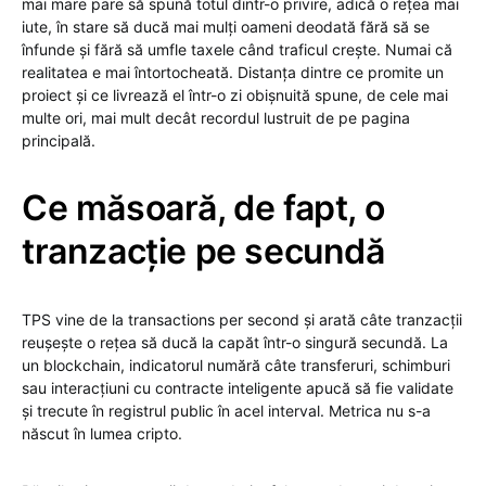
mai mare pare să spună totul dintr-o privire, adică o rețea mai
iute, în stare să ducă mai mulți oameni deodată fără să se
înfunde și fără să umfle taxele când traficul crește. Numai că
realitatea e mai întortocheată. Distanța dintre ce promite un
proiect și ce livrează el într-o zi obișnuită spune, de cele mai
multe ori, mai mult decât recordul lustruit de pe pagina
principală.
Ce măsoară, de fapt, o
tranzacție pe secundă
TPS vine de la transactions per second și arată câte tranzacții
reușește o rețea să ducă la capăt într-o singură secundă. La
un blockchain, indicatorul numără câte transferuri, schimburi
sau interacțiuni cu contracte inteligente apucă să fie validate
și trecute în registrul public în acel interval. Metrica nu s-a
născut în lumea cripto.