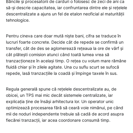
Băncile și procesatorii de carduri o folosesc de zeci de ani ca
să-și descrie capacitatea, iar confruntarea dintre ele și rețelele
descentralizate a ajuns un fel de etalon neoficial al maturității
tehnologice.
Pentru cineva care doar mută niște bani, cifra se traduce în
lucruri foarte concrete. Decide cât de repede se confirmă un
transfer, cât de des se aglomerează rețeaua la ore de vârf și
cât plătești comision atunci când toată lumea vrea să
tranzacționeze în același timp. O rețea cu volum mare rămâne
fluidă chiar și în zilele agitate. Una cu suflu scurt se sufocă
repede, lasă tranzacțiile la coadă și împinge taxele în sus.
Regula generală spune că rețelele descentralizate au, de
obicei, un TPS mai mic decât sistemele centralizate, iar
explicația ține de însăși arhitectura lor. Un operator unic
optimizează procesarea fără să ceară voie nimănui, pe când
mii de noduri independente trebuie să cadă de acord asupra
fiecărei tranzacții, iar acea coordonare consumă timp.