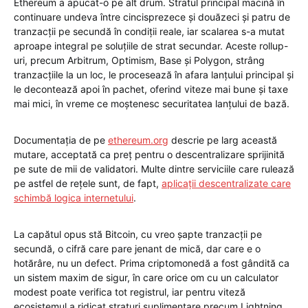
Ethereum a apucat-o pe alt drum. Stratul principal macină în
continuare undeva între cincisprezece și douăzeci și patru de
tranzacții pe secundă în condiții reale, iar scalarea s-a mutat
aproape integral pe soluțiile de strat secundar. Aceste rollup-
uri, precum Arbitrum, Optimism, Base și Polygon, strâng
tranzacțiile la un loc, le procesează în afara lanțului principal și
le decontează apoi în pachet, oferind viteze mai bune și taxe
mai mici, în vreme ce moștenesc securitatea lanțului de bază.
Documentația de pe
ethereum.org
descrie pe larg această
mutare, acceptată ca preț pentru o descentralizare sprijinită
pe sute de mii de validatori. Multe dintre serviciile care rulează
pe astfel de rețele sunt, de fapt,
aplicații descentralizate care
schimbă logica internetului
.
La capătul opus stă Bitcoin, cu vreo șapte tranzacții pe
secundă, o cifră care pare jenant de mică, dar care e o
hotărâre, nu un defect. Prima criptomonedă a fost gândită ca
un sistem maxim de sigur, în care orice om cu un calculator
modest poate verifica tot registrul, iar pentru viteză
ecosistemul a ridicat straturi suplimentare precum Lightning