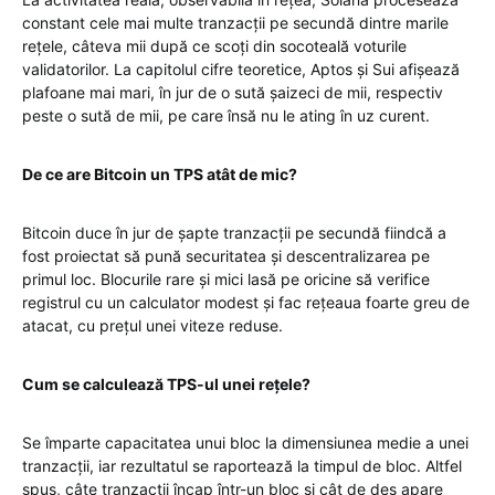
constant cele mai multe tranzacții pe secundă dintre marile
rețele, câteva mii după ce scoți din socoteală voturile
validatorilor. La capitolul cifre teoretice, Aptos și Sui afișează
plafoane mai mari, în jur de o sută șaizeci de mii, respectiv
peste o sută de mii, pe care însă nu le ating în uz curent.
De ce are Bitcoin un TPS atât de mic?
Bitcoin duce în jur de șapte tranzacții pe secundă fiindcă a
fost proiectat să pună securitatea și descentralizarea pe
primul loc. Blocurile rare și mici lasă pe oricine să verifice
registrul cu un calculator modest și fac rețeaua foarte greu de
atacat, cu prețul unei viteze reduse.
Cum se calculează TPS-ul unei rețele?
Se împarte capacitatea unui bloc la dimensiunea medie a unei
tranzacții, iar rezultatul se raportează la timpul de bloc. Altfel
spus, câte tranzacții încap într-un bloc și cât de des apare