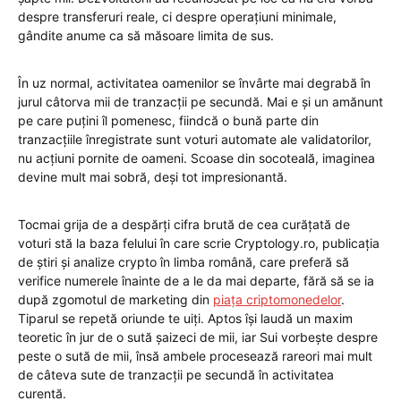
despre transferuri reale, ci despre operațiuni minimale,
gândite anume ca să măsoare limita de sus.
În uz normal, activitatea oamenilor se învârte mai degrabă în
jurul câtorva mii de tranzacții pe secundă. Mai e și un amănunt
pe care puțini îl pomenesc, fiindcă o bună parte din
tranzacțiile înregistrate sunt voturi automate ale validatorilor,
nu acțiuni pornite de oameni. Scoase din socoteală, imaginea
devine mult mai sobră, deși tot impresionantă.
Tocmai grija de a despărți cifra brută de cea curățată de
voturi stă la baza felului în care scrie Cryptology.ro, publicația
de știri și analize crypto în limba română, care preferă să
verifice numerele înainte de a le da mai departe, fără să se ia
după zgomotul de marketing din
piața criptomonedelor
.
Tiparul se repetă oriunde te uiți. Aptos își laudă un maxim
teoretic în jur de o sută șaizeci de mii, iar Sui vorbește despre
peste o sută de mii, însă ambele procesează rareori mai mult
de câteva sute de tranzacții pe secundă în activitatea
curentă.