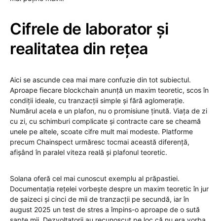
Cifrele de laborator și
realitatea din rețea
Aici se ascunde cea mai mare confuzie din tot subiectul.
Aproape fiecare blockchain anunță un maxim teoretic, scos în
condiții ideale, cu tranzacții simple și fără aglomerație.
Numărul acela e un plafon, nu o promisiune ținută. Viața de zi
cu zi, cu schimburi complicate și contracte care se cheamă
unele pe altele, scoate cifre mult mai modeste. Platforme
precum Chainspect urmăresc tocmai această diferență,
afișând în paralel viteza reală și plafonul teoretic.
Solana oferă cel mai cunoscut exemplu al prăpastiei.
Documentația rețelei vorbește despre un maxim teoretic în jur
de șaizeci și cinci de mii de tranzacții pe secundă, iar în
august 2025 un test de stres a împins-o aproape de o sută
șapte mii. Dezvoltatorii au recunoscut pe loc că nu era vorba