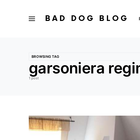
BAD DOG BLOG
BROWSING TAG
garsoniera regi
1 post